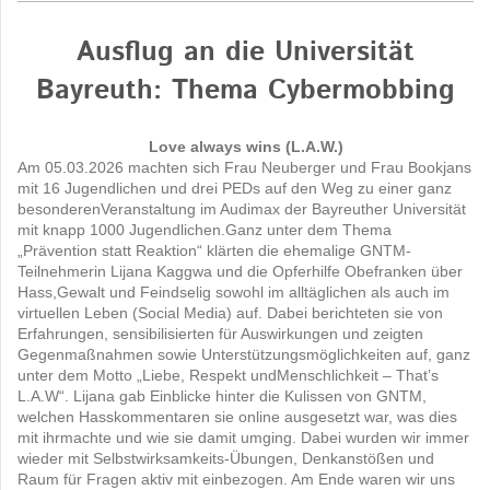
Ausflug an die Universität
Bayreuth: Thema Cybermobbing
Love always wins (L.A.W.)
Am 05.03.2026 machten sich Frau Neuberger und Frau Bookjans
mit 16 Jugendlichen und drei PEDs auf den Weg zu einer ganz
besonderenVeranstaltung im Audimax der Bayreuther Universität
mit knapp 1000 Jugendlichen.Ganz unter dem Thema
„Prävention statt Reaktion“ klärten die ehemalige GNTM-
Teilnehmerin Lijana Kaggwa und die Opferhilfe Obefranken über
Hass,Gewalt und Feindselig sowohl im alltäglichen als auch im
virtuellen Leben (Social Media) auf. Dabei berichteten sie von
Erfahrungen, sensibilisierten für Auswirkungen und zeigten
Gegenmaßnahmen sowie Unterstützungsmöglichkeiten auf, ganz
unter dem Motto „Liebe, Respekt undMenschlichkeit – That’s
L.A.W“. Lijana gab Einblicke hinter die Kulissen von GNTM,
welchen Hasskommentaren sie online ausgesetzt war, was dies
mit ihrmachte und wie sie damit umging. Dabei wurden wir immer
wieder mit Selbstwirksamkeits-Übungen, Denkanstößen und
Raum für Fragen aktiv mit einbezogen. Am Ende waren wir uns