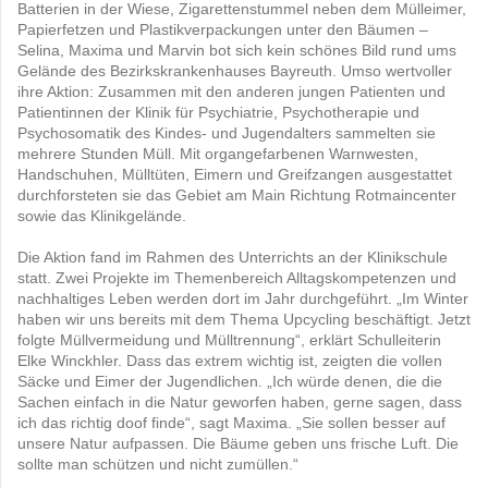
Batterien in der Wiese, Zigarettenstummel neben dem Mülleimer,
Papierfetzen und Plastikverpackungen unter den Bäumen –
Selina, Maxima und Marvin bot sich kein schönes Bild rund ums
Gelände des Bezirkskrankenhauses Bayreuth. Umso wertvoller
ihre Aktion: Zusammen mit den anderen jungen Patienten und
Patientinnen der Klinik für Psychiatrie, Psychotherapie und
Psychosomatik des Kindes- und Jugendalters sammelten sie
mehrere Stunden Müll. Mit organgefarbenen Warnwesten,
Handschuhen, Mülltüten, Eimern und Greifzangen ausgestattet
durchforsteten sie das Gebiet am Main Richtung Rotmaincenter
sowie das Klinikgelände.
Die Aktion fand im Rahmen des Unterrichts an der Klinikschule
statt. Zwei Projekte im Themenbereich Alltagskompetenzen und
nachhaltiges Leben werden dort im Jahr durchgeführt. „Im Winter
haben wir uns bereits mit dem Thema Upcycling beschäftigt. Jetzt
folgte Müllvermeidung und Mülltrennung“, erklärt Schulleiterin
Elke Winckhler. Dass das extrem wichtig ist, zeigten die vollen
Säcke und Eimer der Jugendlichen. „Ich würde denen, die die
Sachen einfach in die Natur geworfen haben, gerne sagen, dass
ich das richtig doof finde“, sagt Maxima. „Sie sollen besser auf
unsere Natur aufpassen. Die Bäume geben uns frische Luft. Die
sollte man schützen und nicht zumüllen.“